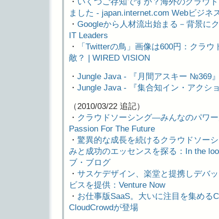
・
いくつご存知ですか？海外のクラウド
ました - japan.internet.com Webビジネ
・
Googleから人材流出始まる－背景に
IT Leaders
・
「Twitterの鳥」画像は600円：ク
敵？ | WIRED VISION
・
Jungle Java - 『月間アスキー №369
・
Jungle Java - 『集合知イン・アク
（2010/03/22 追記）
・
クラウドソーシング―みんなのパワーが
Passion For The Future
・
驚異的な成長を続けるクラウドソーシン
みと成功のエッセンスを探る：In the loo
ブ・ブログ
・
サスケデザイン、楽堂と提携しデバッ
ビスを提供：Venture Now
・
お仕事版SaaS。大いに注目を集めるCro
CloudCrowdが登場