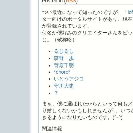
Posted in
(
RSS
)
つい最近になって知ったのですが、「
lo
ター向けのポータルサイトがあり、現在 
が登録されています。
何名か僕好みのクリエイターさんをピッ
じ。（敬称略）
るじるし
森野 歩
菅原千明
*choro*
いとうアジコ
守川大史
７
まぁ、僕に選ばれたからといって何もメ
り嬉しくないかもしれませんが..。い
きるようになりたいものです。(^-^)
関連情報