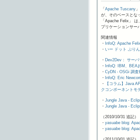
「
Apache Tuscany
」
が、そのベースとな
「Apache Felix
プリケーションサーバ
関連情報
・
InfoQ: Apache 
・
いー ドット ぷりん
・
Dev2Dev： サ
・
InfoQ: IBM、B
・
CyDN - OSG
・
InfoQ: Eric N
・
【コラム】Java A
クコンポーネントモデ
・
Jungle Java - 
・
Jungle Java - Ec
（2010/10/31 追記）
・
yasuabe blog: Apach
・
yasuabe blog: Apa
（2011/10/01 追記）