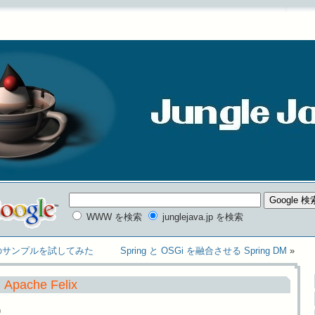
WWW を検索
junglejava.jp を検索
any のサンプルを試してみた
Spring と OSGi を融合させる Spring DM
»
pache Felix
)