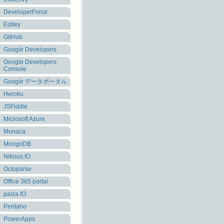
DeveloperForce
Editey
GitHub
Google Developers
Google Developers
Console
Google データポータル
Heroku
JSFiddle
Microsoft Azure
Monaca
MongoDB
Nitrous.IO
Octoparse
Office 365 portal
paiza.IO
Pentaho
PowerApps