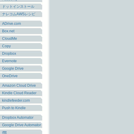
ドットインストール
ナレコムAWSレシピ
ADrive.com
Box.net
CloudMe
Copy
Dropbox
Evernote
Google Drive
OneDrive
Amazon Cloud Drive
Kindle Cloud Reader
kindlefeeder.com
Push to Kindle
Dropbox Automator
Google Drive Automator
ifttt