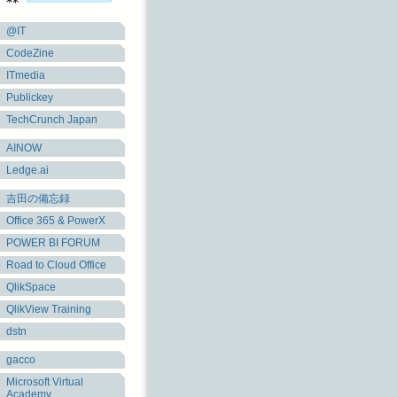
@IT
CodeZine
ITmedia
Publickey
TechCrunch Japan
AINOW
Ledge.ai
吉田の備忘録
Office 365 & PowerX
POWER BI FORUM
Road to Cloud Office
QlikSpace
QlikView Training
dstn
gacco
Microsoft Virtual
Academy