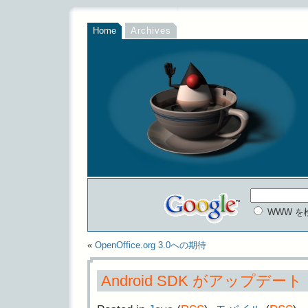
Home
Archives
WWW を
«
OpenOffice.org 3.0への期待
Android SDK がアップデート