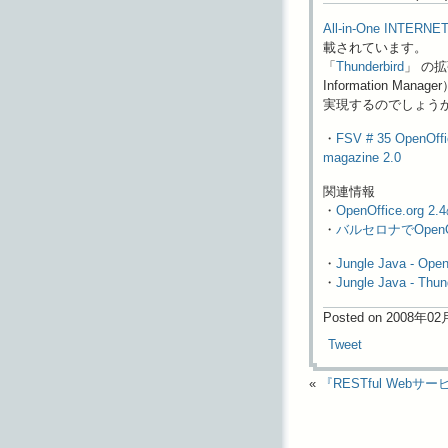
All-in-One INTERNET
載されています。
「
Thunderbird
」 の拡
Information 
実現するのでしょう
・
FSV # 35 OpenOf
magazine 2.0
関連情報
・
OpenOffice.
・
バルセロナでOpenOf
・
Jungle Java - 
・
Jungle Java - T
Posted on 2008年0
Tweet
«
『RESTful Webサ