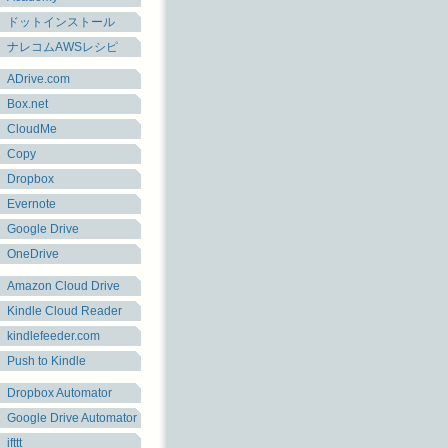
ドットインストール
ナレコムAWSレシピ
ADrive.com
Box.net
CloudMe
Copy
Dropbox
Evernote
Google Drive
OneDrive
Amazon Cloud Drive
Kindle Cloud Reader
kindlefeeder.com
Push to Kindle
Dropbox Automator
Google Drive Automator
ifttt