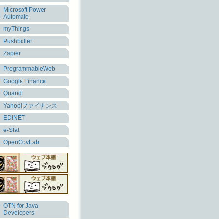
Microsoft Power
Automate
myThings
Pushbullet
Zapier
ProgrammableWeb
Google Finance
Quandl
Yahoo!ファイナンス
EDINET
e-Stat
OpenGovLab
OTN for Java
Developers