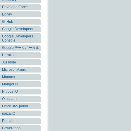
DeveloperForce
Editey
GitHub
Google Developers
Google Developers
Console
Google データポータル
Heroku
JSFiddle
Microsoft Azure
Monaca
MongoDB
Nitrous.IO
Octoparse
Office 365 portal
paiza.IO
Pentaho
PowerApps