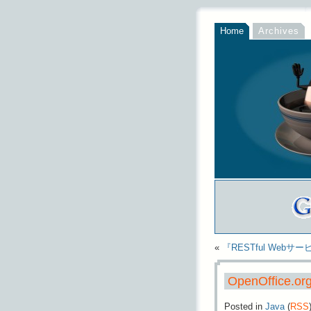
Home
Archives
«
『RESTful Webサ
OpenOffice.o
Posted in
Java
(
RSS