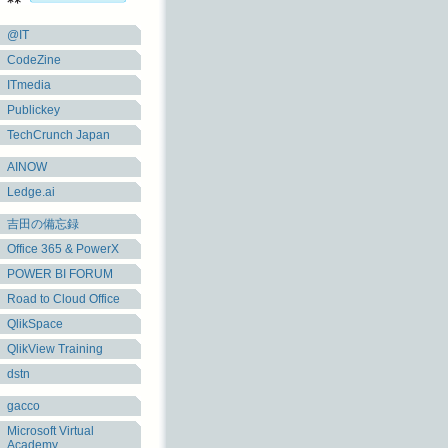
@IT
CodeZine
ITmedia
Publickey
TechCrunch Japan
AINOW
Ledge.ai
吉田の備忘録
Office 365 & PowerX
POWER BI FORUM
Road to Cloud Office
QlikSpace
QlikView Training
dstn
gacco
Microsoft Virtual
Academy