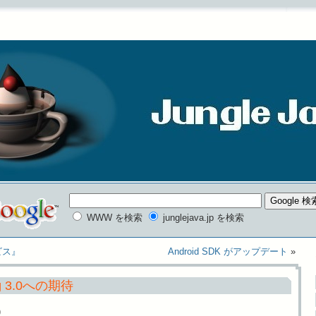
WWW を検索
junglejava.jp を検索
ービス』
Android SDK がアップデート
»
rg 3.0への期待
)