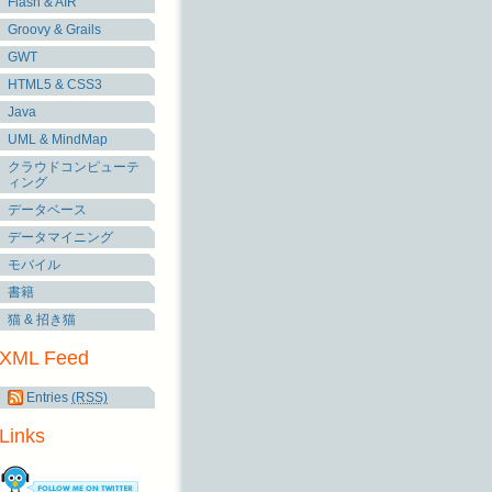
Flash & AIR
Groovy & Grails
GWT
HTML5 & CSS3
Java
UML & MindMap
クラウドコンピューテ
ィング
データベース
データマイニング
モバイル
書籍
猫 & 招き猫
XML Feed
Entries
(RSS)
Links