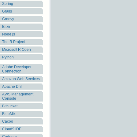
Spring
Grails
Groovy
Elixir
Node.js
The R Project
Microsoft R Open
Python
Adobe Developer
Connection
Amazon Web Services
Apache Drill
AWS Management
Console
Bitbucket
BlueMix
Cacoo
Cloud9 IDE
Codenvy