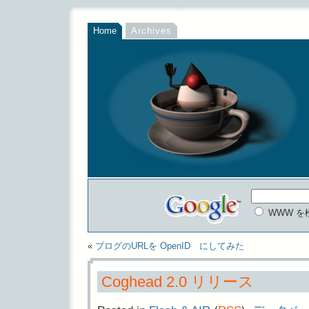
Home
Archives
WWW を
«
ブログのURLを OpenID にしてみた
Coghead 2.0 リリース