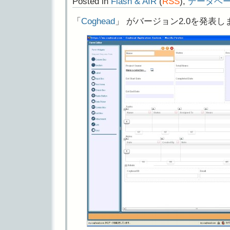
Posted in
Flash & AIR
(
RSS
),
データベ
「
Coghead
」 がバージョン2.0を発表し