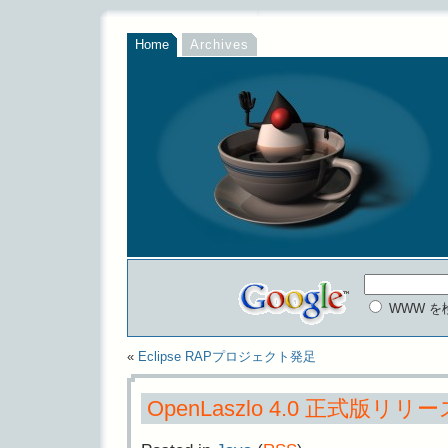
Home
Archives
WWW を
«
Eclipse RAPプロジェクト発足
OpenLaszlo 4.0 正式版リリー