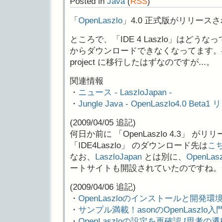
Posted in
Java
(
RSS
)
「
OpenLaszlo
」4.0 正式版がリリース
ところで、「IDE 4 Laszlo」はど
からダウンロードできなくなってます。確か Ecl
project に移行したはずなのですが...。
関連情報
・
ニュース - LaszloJapan -
・
Jungle Java - OpenLaszlo4.0 Beta
(2009/04/05 追記)
何日か前に 「OpenLaszlo 4.3」
「IDE4Laszlo」 のダウンロード先は
こ
なお、
LaszloJapan
とは別に、
OpenLasz
ートサイトも開設されていたのですね。
(2009/04/06 追記)
・
OpenLaszloのインストールと開発環境構
・
サンプル満載！asonのOpenLaszlo入
・
OpenLaszloの設定を再確認 [思考の遷