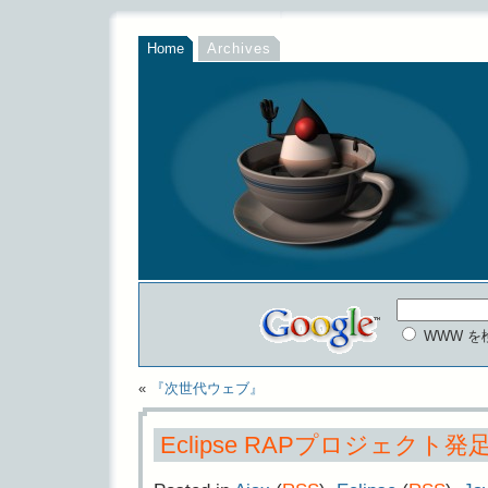
Home
Archives
WWW を
«
『次世代ウェブ』
Eclipse RAPプロジェクト発