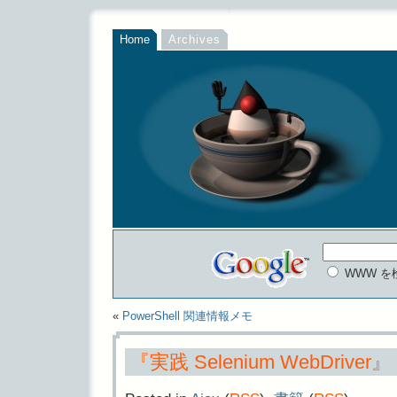
Home
Archives
WWW を
«
PowerShell 関連情報メモ
『実践 Selenium WebDriver』