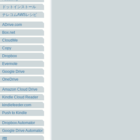
ドットインストール
ナレコムAWSレシピ
ADrive.com
Box.net
CloudMe
Copy
Dropbox
Evernote
Google Drive
OneDrive
Amazon Cloud Drive
Kindle Cloud Reader
kindlefeeder.com
Push to Kindle
Dropbox Automator
Google Drive Automator
ifttt