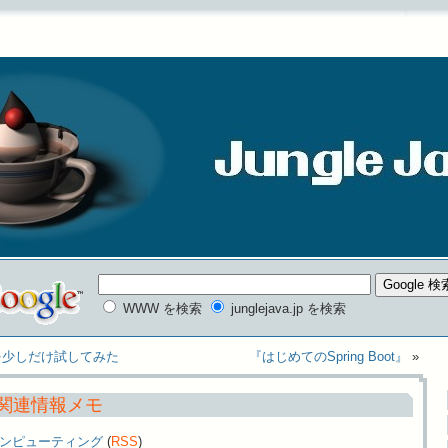
WWW を検索
junglejava.jp を検索
 ML を少しだけ試してみた
『はじめてのSpring Boot』
»
a 関連情報メモ
ンピューティング
(
RSS
)