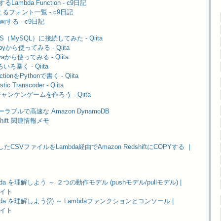
Lambda Function - c9日記
使えるフォント一覧 - c9日記
画する - c9日記
DS（MySQL）に接続してみた - Qiita
byから使ってみる - Qiita
vaから使ってみる - Qiita
いろ暴く - Qiita
tionをPythonで書く - Qiita
c Transcoder - Qiita
でジャンケンゲームを作ろう - Qiita
 スケーラブルで高速な Amazon DynamoDB
edshift 関連情報メモ
CSVファイルをLambda経由でAmazon RedshiftにCOPYする ｜
ambda を理解しよう ～ ２つの動作モデル (pushモデル/pullモデル) |
サイト
ambda を理解しよう(2) ～ Lambdaファンクションとコンソール |
サイト