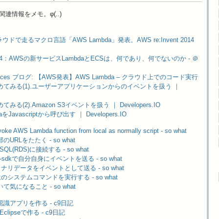
関連情報をメモ。φ(..)
で走るマクロ言語「AWS Lambda」発表。AWS re:Invent 2014
nt 2014：AWSの新サービスLambdaとECSは、何であり、何でないのか - ＠
ervices ブログ: 【AWS発表】AWS Lambda – クラウド上でのコード実行
を始めてみる(1).ユーザーアプリケーションからのイベントを扱う ｜
てみる(2).Amazon S3イベントを扱う ｜ Developers.IO
daをJavascriptから呼び出す ｜ Developers.IO
voke AWS Lambda function from local as normally script - so what
のURLをたたく - so what
SQL(RDS)に接続する - so what
aws-sdkで自分自身にイベントを送る - so what
 バイナリデータをイベントとして送る - so what
任意のシステムコマンドを実行する - so what
いて気になること - so what
顔認識アプリを作る - c9日記
clipseで作る - c9日記