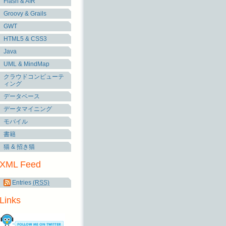
Flash & AIR
Groovy & Grails
GWT
HTML5 & CSS3
Java
UML & MindMap
クラウドコンピューテ
ィング
データベース
データマイニング
モバイル
書籍
猫 & 招き猫
XML Feed
Entries
(RSS)
Links