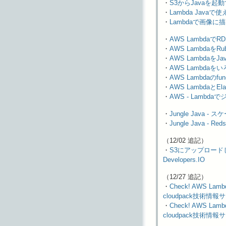
・
S3からJavaを起動する
・
Lambda Javaで
・
Lambdaで画像に描
・
AWS LambdaでR
・
AWS LambdaをRu
・
AWS LambdaをJa
・
AWS Lambdaをいろ
・
AWS Lambdaのfunc
・
AWS LambdaとElasti
・
AWS - Lambda
・
Jungle Java -
・
Jungle Java - R
（12/02 追記）
・
S3にアップロードした
Developers.IO
（12/27 追記）
・
Check! AWS L
cloudpack技術情報
・
Check! AWS L
cloudpack技術情報