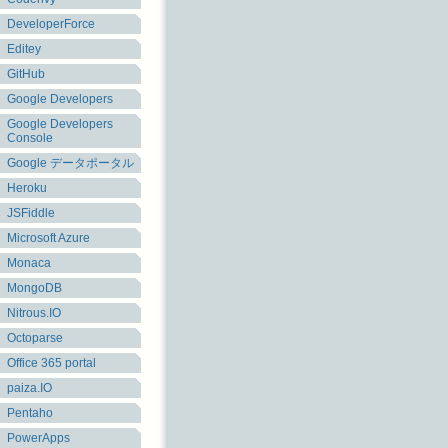
DeveloperForce
Editey
GitHub
Google Developers
Google Developers
Console
Google データポータル
Heroku
JSFiddle
Microsoft Azure
Monaca
MongoDB
Nitrous.IO
Octoparse
Office 365 portal
paiza.IO
Pentaho
PowerApps