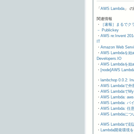
「
AWS Lambda
」 の
関連情報
・
［速報］まるでクラウド
－ Publickey
・
AWS re:Inve
IT
・
Amazon Web S
・
AWS Lambda
Developers.IO
・
AWS Lambdaを始め
・
[node]AWS Lamb
・
lambchop 0.0.2: In
・
AWS Lambdaで外部
・
AWS LambdaでMy
・
AWS Lambda: 
・
AWS Lambda:
・
AWS Lambda: 
・
AWS Lambdaにつ
・
AWS Lambdaで
・
Lambda開発環境をE