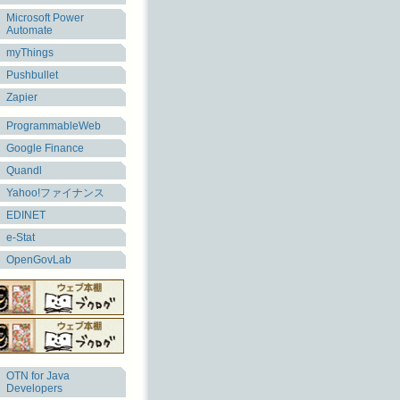
Microsoft Power
Automate
myThings
Pushbullet
Zapier
ProgrammableWeb
Google Finance
Quandl
Yahoo!ファイナンス
EDINET
e-Stat
OpenGovLab
OTN for Java
Developers