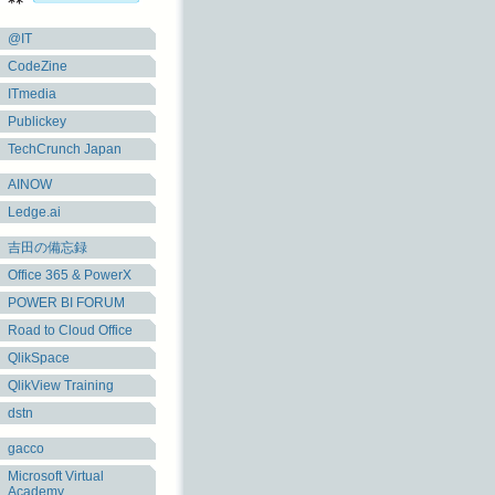
@IT
CodeZine
ITmedia
Publickey
TechCrunch Japan
AINOW
Ledge.ai
吉田の備忘録
Office 365 & PowerX
POWER BI FORUM
Road to Cloud Office
QlikSpace
QlikView Training
dstn
gacco
Microsoft Virtual
Academy