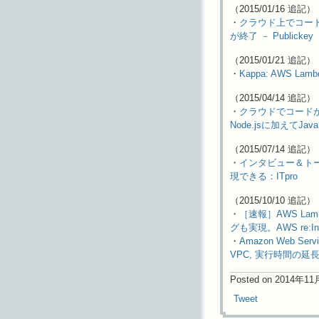
（2015/01/16 追記）
・
クラウド上でコード
が終了 － Publickey
（2015/01/21 追記）
・
Kappa: AWS 
（2015/04/14 追記）
・
クラウドでコードが走
Node.jsに加えてJav
（2015/07/14 追記）
・
インタビュー＆トーク
現できる：ITpro
（2015/10/10 追記）
・
［速報］AWS La
グも実現。AWS re:Inve
・
Amazon Web Se
VPC, 実行時間の延
Posted on 2014年1
Tweet