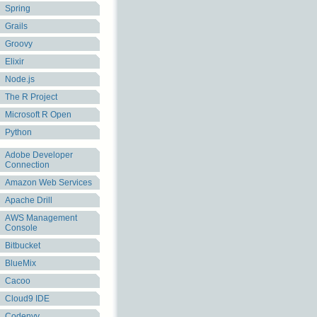
Spring
Grails
Groovy
Elixir
Node.js
The R Project
Microsoft R Open
Python
Adobe Developer
Connection
Amazon Web Services
Apache Drill
AWS Management
Console
Bitbucket
BlueMix
Cacoo
Cloud9 IDE
Codenvy