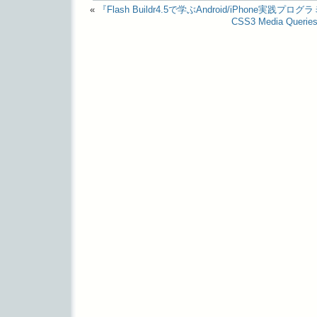
«
『Flash Buildr4.5で学ぶAndroid/iPhone実践プロ
CSS3 Media Q