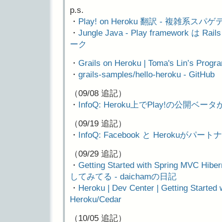
p.s.
・
Play! on Heroku 翻訳 - 複雑系
・
Jungle Java - Play framework は
ーク
・
Grails on Heroku | Toma's Lin’s Prog
・
grails-samples/hello-heroku - GitHub
（09/08 追記）
・
InfoQ: Heroku上でPlay!の公開ベ
（09/19 追記）
・
InfoQ: Facebook と Heroku
（09/29 追記）
・
Getting Started with Spring MVC Hi
してみてる - daichamの日記
・
Heroku | Dev Center | Getting Started
Heroku/Cedar
（10/05 追記）