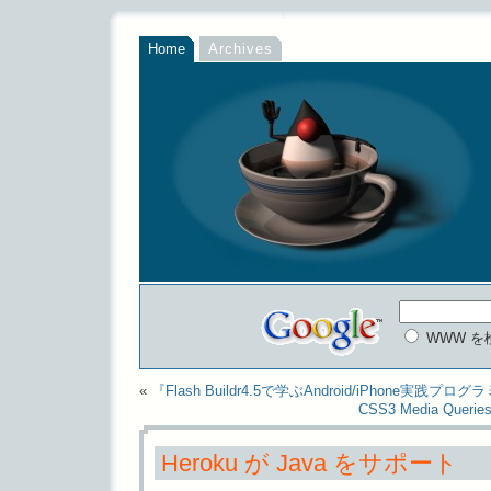
Home
Archives
WWW を
«
『Flash Buildr4.5で学ぶAndroid/iPhone実践プロ
CSS3 Media Q
Heroku が Java をサポート