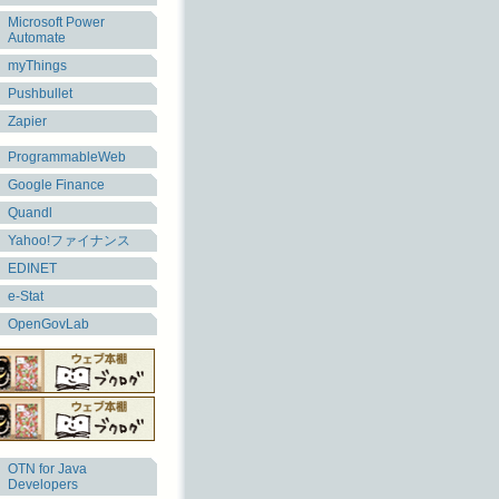
Microsoft Power
Automate
myThings
Pushbullet
Zapier
ProgrammableWeb
Google Finance
Quandl
Yahoo!ファイナンス
EDINET
e-Stat
OpenGovLab
OTN for Java
Developers