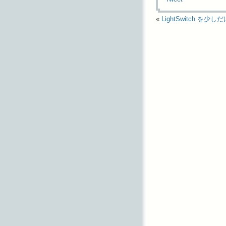
«
LightSwitch を少