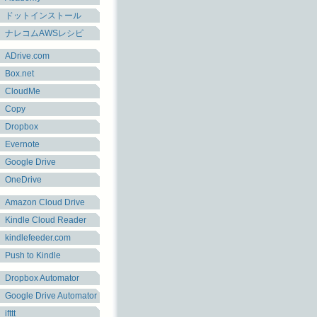
ドットインストール
ナレコムAWSレシピ
ADrive.com
Box.net
CloudMe
Copy
Dropbox
Evernote
Google Drive
OneDrive
Amazon Cloud Drive
Kindle Cloud Reader
kindlefeeder.com
Push to Kindle
Dropbox Automator
Google Drive Automator
ifttt