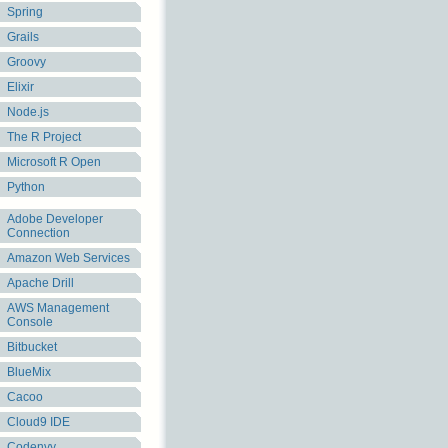
Spring
Grails
Groovy
Elixir
Node.js
The R Project
Microsoft R Open
Python
Adobe Developer
Connection
Amazon Web Services
Apache Drill
AWS Management
Console
Bitbucket
BlueMix
Cacoo
Cloud9 IDE
Codenvy