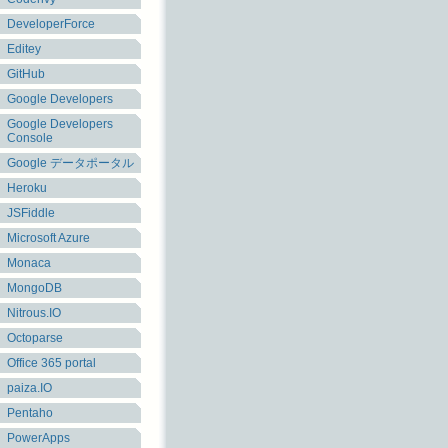
DeveloperForce
Editey
GitHub
Google Developers
Google Developers
Console
Google データポータル
Heroku
JSFiddle
Microsoft Azure
Monaca
MongoDB
Nitrous.IO
Octoparse
Office 365 portal
paiza.IO
Pentaho
PowerApps