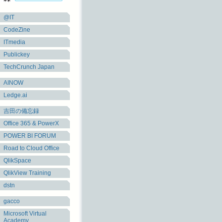
@IT
CodeZine
ITmedia
Publickey
TechCrunch Japan
AINOW
Ledge.ai
吉田の備忘録
Office 365 & PowerX
POWER BI FORUM
Road to Cloud Office
QlikSpace
QlikView Training
dstn
gacco
Microsoft Virtual
Academy