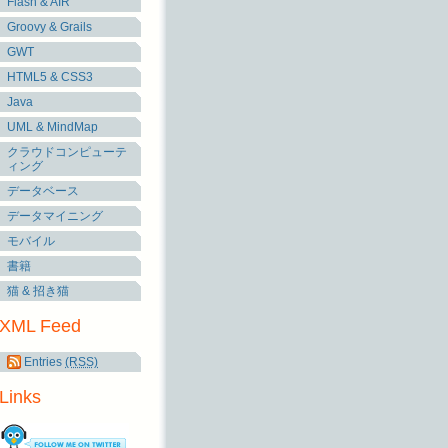
Flash & AIR
Groovy & Grails
GWT
HTML5 & CSS3
Java
UML & MindMap
クラウドコンピューテ
ィング
データベース
データマイニング
モバイル
書籍
猫 & 招き猫
XML Feed
Entries
(RSS)
Links