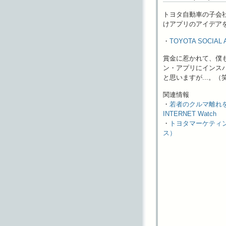
トヨタ自動車の子会
けアプリのアイデアを
・
TOYOTA SOCIAL
賞金に惹かれて、僕
ン・アプリにインス
と思いますが...。（
関連情報
・
若者のクルマ離れ
INTERNET Watch
・
トヨタマーケティングの
ス）