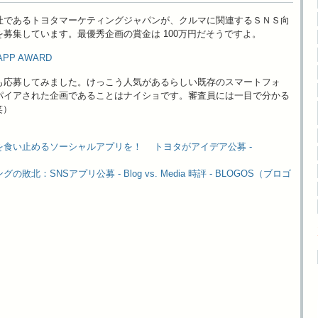
社であるトヨタマーケティングジャパンが、クルマに関連するＳＮＳ向
募集しています。最優秀企画の賞金は 100万円だそうですよ。
 APP AWARD
も応募してみました。けっこう人気があるらしい既存のスマートフォ
パイアされた企画であることはナイショです。審査員には一目で分かる
笑）
を食い止めるソーシャルアプリを！ トヨタがアイデア公募 -
敗北：SNSアプリ公募 - Blog vs. Media 時評 - BLOGOS（ブロゴ