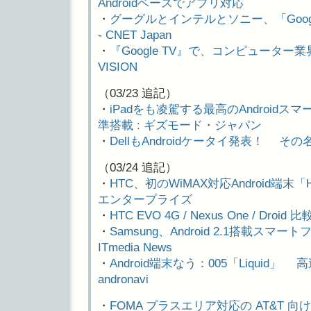
Androidベースでアプリ対応
・
グーグルとインテルとソニー、「Goog
- CNET Japan
・
『Google TV』で、コンピューター業界
VISION
（03/23 追記）
・
iPadをも凌駕する最高のAndroid
準搭載 : ギズモード・ジャパン
・
DellもAndroidケータイ発表！ その名
（03/24 追記）
・
HTC、初のWiMAX対応Android端末「HT
エンタープライズ
・
HTC EVO 4G / Nexus One / Droi
・
Samsung、Android 2.1搭載スマート
ITmedia News
・
Android端末なう：005「Liquid」 
andronavi
・
FOMA プラスエリア対応の AT&T 向け 