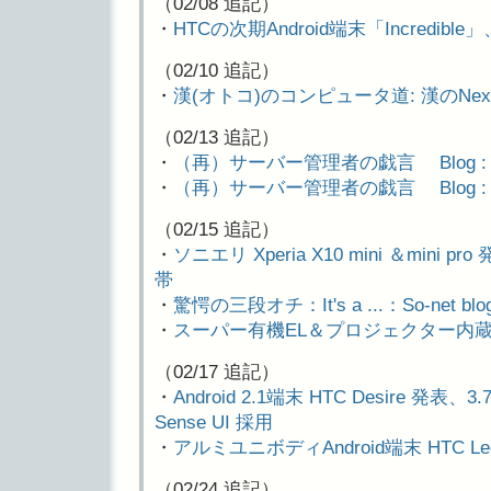
（02/08 追記）
・
HTCの次期Android端末「Incredible」
（02/10 追記）
・
漢(オトコ)のコンピュータ道: 漢のNex
（02/13 追記）
・
（再）サーバー管理者の戯言 Blog : AS
・
（再）サーバー管理者の戯言 Blog : HP Co
（02/15 追記）
・
ソニエリ Xperia X10 mini ＆mini 
帯
・
驚愕の三段オチ：It's a ...：So-net blo
・
スーパー有機EL＆プロジェクター内蔵And
（02/17 追記）
・
Android 2.1端末 HTC Desire 発
Sense UI 採用
・
アルミユニボディAndroid端末 HTC Le
（02/24 追記）