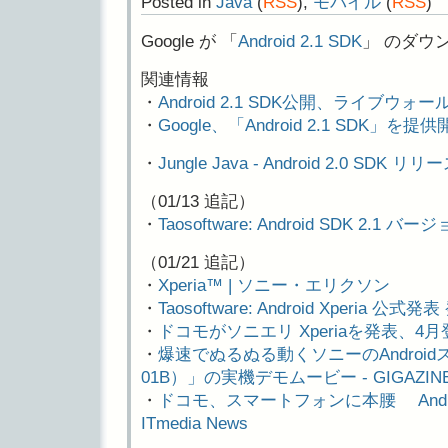
Posted in
Java
(
RSS
),
モバイル
(
RSS
)
Google が 「
Android 2.1 SDK
」 のダウ
関連情報
・
Android 2.1 SDK公開、ライブウ
・
Google、「Android 2.1 SDK」を提供開始
・
Jungle Java - Android 2.0 SDK リリ
（01/13 追記）
・
Taosoftware: Android SDK 2.1 
（01/21 追記）
・
Xperia™ | ソニー・エリクソン
・
Taosoftware: Android Xperia 公
・
ドコモがソニエリ Xperiaを発表、4
・
爆速でぬるぬる動くソニーのAndroidス
01B）」の実機デモムービー - GIGAZIN
・
ドコモ、スマートフォンに本腰 Androi
ITmedia News