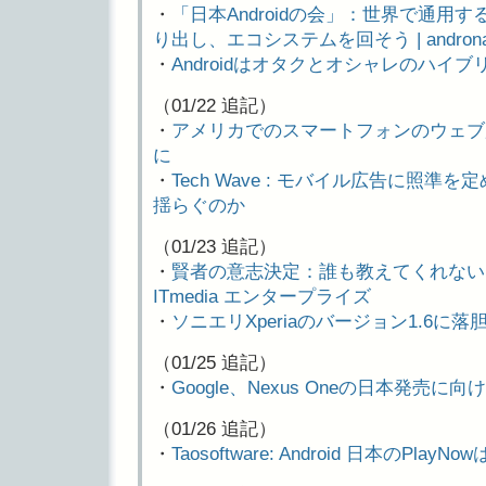
・
「日本Androidの会」：世界で通用する
り出し、エコシステムを回そう | androna
・
Androidはオタクとオシャレのハイブリ
（01/22 追記）
・
アメリカでのスマートフォンのウェブ広告―i
に
・
Tech Wave : モバイル広告に照準を
揺らぐのか
（01/23 追記）
・
賢者の意志決定：誰も教えてくれない「A
ITmedia エンタープライズ
・
ソニエリXperiaのバージョン1.6に落胆した
（01/25 追記）
・
Google、Nexus Oneの日本発売に
（01/26 追記）
・
Taosoftware: Android 日本のPlayN