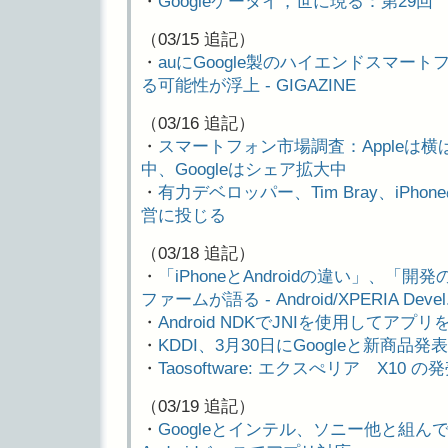
・
Googleケータイ，世に現る：第29回 百花
（03/15 追記）
・
auにGoogle製のハイエンドスマートフ
る可能性が浮上 - GIGAZINE
（03/16 追記）
・
スマートフォン市場調査：Appleは横
中、Googleはシェア拡大中
・
有力デベロッパー、Tim Bray、iPhon
営に投じる
（03/18 追記）
・
「iPhoneとAndroidの違い」、「
ファームが語る - Android/XPERIA Devel.
・
Android NDKでJNIを使用してアプリ
・
KDDI、3月30日にGoogleと新商品
・
Taosoftware: エクスぺリア X10
（03/19 追記）
・
Googleとインテル、ソニー他と組んで「