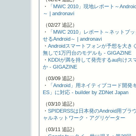
・
「MWC 2010」現地レポート～And
～ | andronavi
（02/27 追記）
・
「MWC 2010」レポート～ネット
せるAndroid～ | andronavi
・
Androidスマートフォンが予想を大
無しで1万円台のモデルも - GIGAZINE
・
KDDIが満を持して発売するau向け
か - GIGAZINE
（03/09 追記）
・
「Android」用ネイティブコード開発
ES」に対応 - builder by ZDNet Japan
（03/10 追記）
・
SPIDERSSは日本発のAndroid用
ャルネットワーク・アグリゲーター
（03/11 追記）