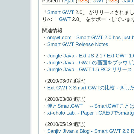
Posted in
Ajax
(
RSS
),
GWT
(
RSS
),
Java
「
Smart GWT
2.0」 がリリースされ
りの 「
GWT
2.0」 をサポートしていま
関連情報
・
ongwt.com - Smart GWT 2.0 has just 
・
Smart GWT Release Notes
・
Jungle Java - Ext JS 2.1 / Ext GWT
・
Jungle Java - GWT の画面をブラ
・
Jungle Java - GWT 1.6 RC2 リリース
（2010/03/07 追記）
・
Ext GWTとSmart GWTの比較 - き
（2010/03/08 追記）
・
俺とSmartGWT ～SmartGWTこと
・
xi-cholo Lab. - Paper : GAE/Jでsm
（2010/05/19 追記）
・
Sanjiv Jivan's Blog - Smart GWT 2.2 