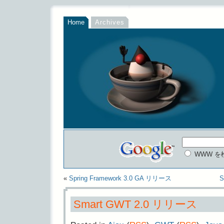
Home
Archives
WWW を
«
Spring Framework 3.0 GA リリース
S
Smart GWT 2.0 リリース