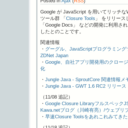
Posted in
Ajax
(
RSS
)
Google が JavaScript を用いて
ツール群 「
Closure Tools
」 をリリースし
「Google Docs」 などの開発に利
したとのことです。
関連情報
・
グーグル、JavaScriptプログラミングツー
ZDNet Japan
・
Google、自社アプリ開発用のクロ
化
・
Jungle Java - SproutCore 関連情報メ
・
Jungle Java - GWT 1.6 RC2 リリース
（11/08 追記）
・
Google Closure Libraryフルスペッ
Kawa.netブログ（川崎有亮）/ウェブリ
・
早速Closure Toolsをあれこれみてきた
（11/18 追記）