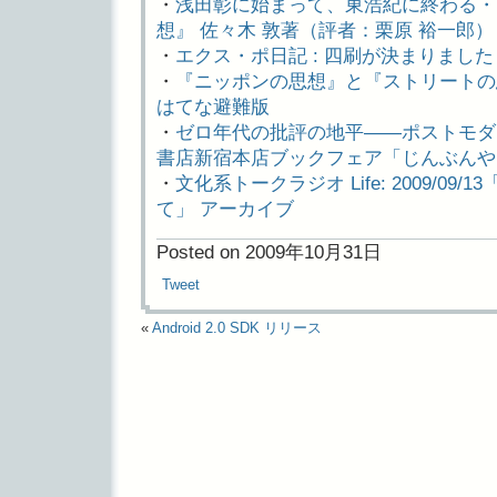
・
浅田彰に始まって、東浩紀に終わる・
想』 佐々木 敦著（評者：栗原 裕一郎
・
エクス・ポ日記 : 四刷が決まりました
・
『ニッポンの思想』と『ストリートの
はてな避難版
・
ゼロ年代の批評の地平――ポストモダン
書店新宿本店ブックフェア「じんぶんや」
・
文化系トークラジオ Life: 2009/0
て」 アーカイブ
Posted on 2009年10月31日
Tweet
«
Android 2.0 SDK リリース