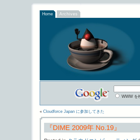
Home
Archives
WWW を
«
Cloudforce Japan に参加してきた
『DIME 2009年 No.19』