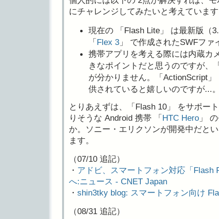
個人的には以下の 2点が解決すれば、モバイ
にチャレンジしてみたいと考えています
現在の 「Flash Lite」 は最新版（
「
Flex 3
」 で作成されたSWFフ
携帯アプリを考える際には内蔵カ
きなポイントだと思うのですが、「Fla
が分かりません。「ActionScri
供されていると嬉しいのですが...
とりあえずは、「Flash 10」 をサ
りそうな Android 携帯 「
HTC Hero
」 
か。ソニー・エリクソンが開発中だという A
ます。
（07/10 追記）
・
アドビ、スマートフォン対応「Flash P
へ:ニュース - CNET Japan
・
shin3tky blog: スマートフォン向け F
（08/31 追記）