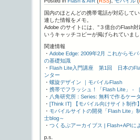
Posted in
Flash & AIR
(
RSS
),
モバイル
(
国内のほとんどの携帯電話が対応してい
連した情報をメモ。
Adobe のサイトには、"３億台のFlas
いうキャッチコピーが掲げられていまし
関連情報
・
Adobe Edge: 2009年2月 これか
の基礎知識
・
Flash Lite入門講座 第1回 日本のFl
ンター
・
螺旋デザイン ｜モバイルFlash
・
携帯でフラッシュ！「Flash Lite」 - ［Fl
・
八角研究所 : Series: 無料で作るケータイFl
・
[Think IT] 【モバイル向けサイト制作】
・
モバイルサイトの開発「Flash Lite」制作
士blog～
・
つくるぶアーカイブス | Flash+A
p.s.