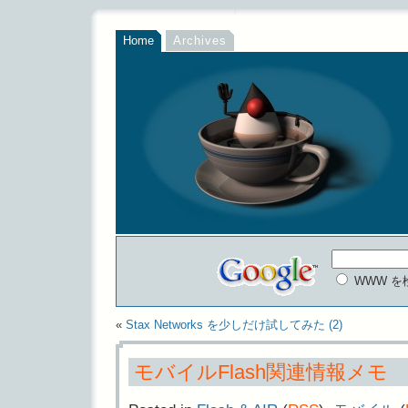
Home
Archives
WWW を
«
Stax Networks を少しだけ試してみた (2)
モバイルFlash関連情報メモ