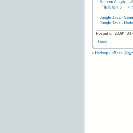
・
Satnam Ala
・
「集合知イン・アク
・
Jungle Java - Se
・
Jungle Java - H
Posted on 2009年0
Tweet
«
Hadoop / hBase 