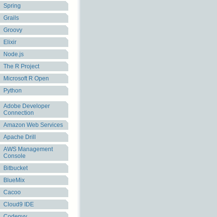
Spring
Grails
Groovy
Elixir
Node.js
The R Project
Microsoft R Open
Python
Adobe Developer
Connection
Amazon Web Services
Apache Drill
AWS Management
Console
Bitbucket
BlueMix
Cacoo
Cloud9 IDE
Codenvy