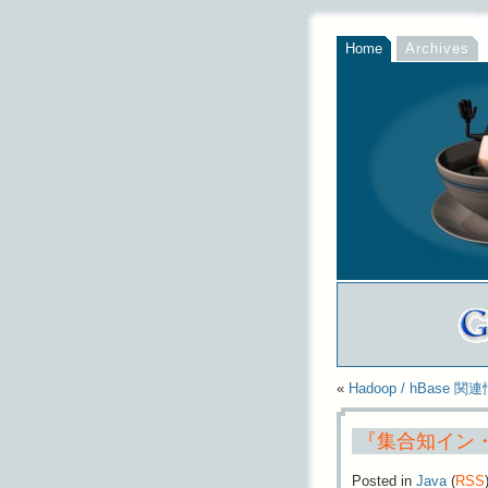
Home
Archives
«
Hadoop / hBase 
『集合知イン
Posted in
Java
(
RSS