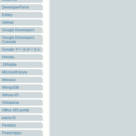
DeveloperForce
Editey
GitHub
Google Developers
Google Developers
Console
Google データポータル
Heroku
JSFiddle
Microsoft Azure
Monaca
MongoDB
Nitrous.IO
Octoparse
Office 365 portal
paiza.IO
Pentaho
PowerApps