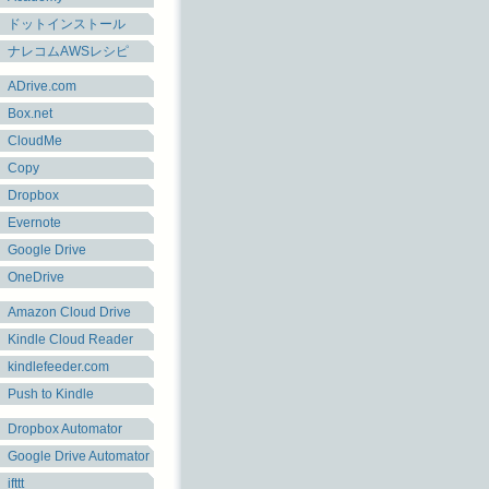
ドットインストール
ナレコムAWSレシピ
ADrive.com
Box.net
CloudMe
Copy
Dropbox
Evernote
Google Drive
OneDrive
Amazon Cloud Drive
Kindle Cloud Reader
kindlefeeder.com
Push to Kindle
Dropbox Automator
Google Drive Automator
ifttt