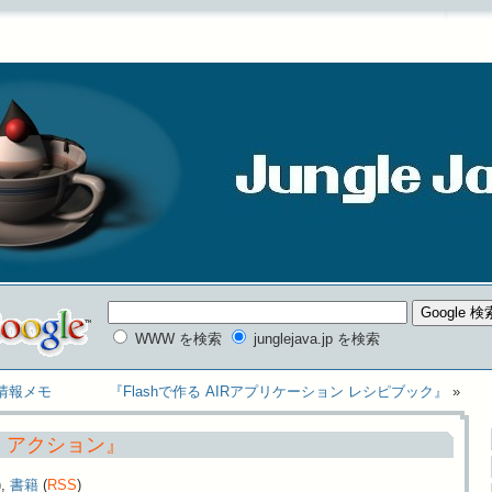
WWW を検索
junglejava.jp を検索
関連情報メモ
『Flashで作る AIRアプリケーション レシピブック』
»
・アクション』
),
書籍
(
RSS
)