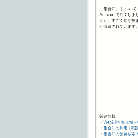
「集合知」 につい
Amazon で注文
んが、すごく旬な技術
が収録されています
関連情報
・
Web2.0と集合知 - 
・
集合知の利用 | 実
・
集合知の独自検索で真