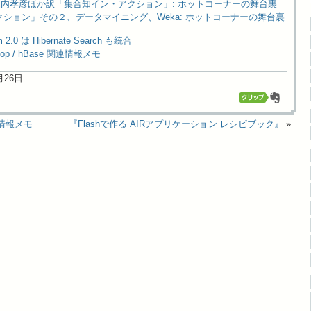
g著、堀内孝彦ほか訳「集合知イン・アクション」: ホットコーナーの舞台裏
ション」その２、データマイニング、Weka: ホットコーナーの舞台裏
am 2.0 は Hibernate Search も統合
adoop / hBase 関連情報メモ
4月26日
関連情報メモ
『Flashで作る AIRアプリケーション レシピブック』
»