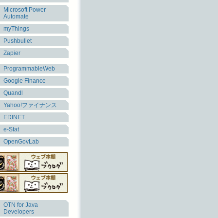
Microsoft Power
Automate
myThings
Pushbullet
Zapier
ProgrammableWeb
Google Finance
Quandl
Yahoo!ファイナンス
EDINET
e-Stat
OpenGovLab
OTN for Java
Developers