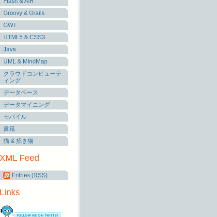
Flash & AIR
Groovy & Grails
GWT
HTML5 & CSS3
Java
UML & MindMap
クラウドコンピューテ
ィング
データベース
データマイニング
モバイル
書籍
猫 & 招き猫
XML Feed
Entries
(RSS)
Links