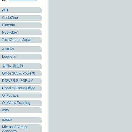
@IT
CodeZine
ITmedia
Publickey
TechCrunch Japan
AINOW
Ledge.ai
吉田の備忘録
Office 365 & PowerX
POWER BI FORUM
Road to Cloud Office
QlikSpace
QlikView Training
dstn
gacco
Microsoft Virtual
Academy