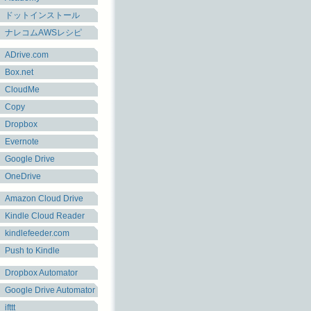
ドットインストール
ナレコムAWSレシピ
ADrive.com
Box.net
CloudMe
Copy
Dropbox
Evernote
Google Drive
OneDrive
Amazon Cloud Drive
Kindle Cloud Reader
kindlefeeder.com
Push to Kindle
Dropbox Automator
Google Drive Automator
ifttt