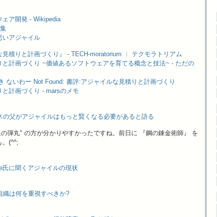
開発 - Wikipedia
い集
悪いアジャイル
りと計画づくり』 - TECH-moratorium ： テクモラトリアム
と計画づくり ~価値あるソフトウェアを育てる概念と技法~ - ただの
ぶやき ないわー Not Found: 書評:アジャイルな見積りと計画づくり
計画づくり - marsのメモ
スケースの父がアジャイルはもっと賢くなる必要があると語る
"銀の弾丸" の方が分かりやすかったですね。前日に 『鋼の錬金術師』 を
(^^;
 Shore氏に聞くアジャイルの現状
イル組織は何を重視すべきか?