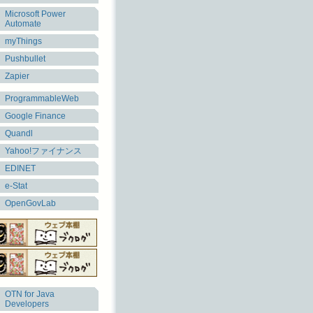
Microsoft Power
Automate
myThings
Pushbullet
Zapier
ProgrammableWeb
Google Finance
Quandl
Yahoo!ファイナンス
EDINET
e-Stat
OpenGovLab
OTN for Java
Developers