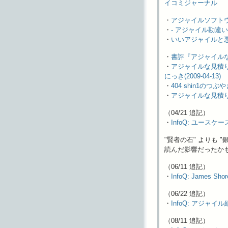
イコミジャーナル
・
アジャイルソフトウェア
・
- アジャイル勘違
・
いいアジャイルと
・
書評『アジャイルな見積
・
アジャイルな見積り
にっき(2009-04-13)
・
404 shin1のつ
・
アジャイルな見積りと
（04/21 追記）
・
InfoQ: ユー
"賢者の石" よりも 
読んだ影響だったかも。
（06/11 追記）
・
InfoQ: James
（06/22 追記）
・
InfoQ: アジャ
（08/11 追記）