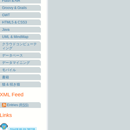
Flash & AIR
Groovy & Grails
GWT
HTML5 & CSS3
Java
UML & MindMap
クラウドコンピューテ
ィング
データベース
データマイニング
モバイル
書籍
猫 & 招き猫
XML Feed
Entries
(RSS)
Links