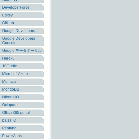
DeveloperForce
Editey
GitHub
Google Developers
Google Developers
Console
Google データポータル
Heroku
JSFiddle
Microsoft Azure
Monaca
MongoDB
Nitrous.IO
Octoparse
Office 365 portal
paiza.IO
Pentaho
PowerApps