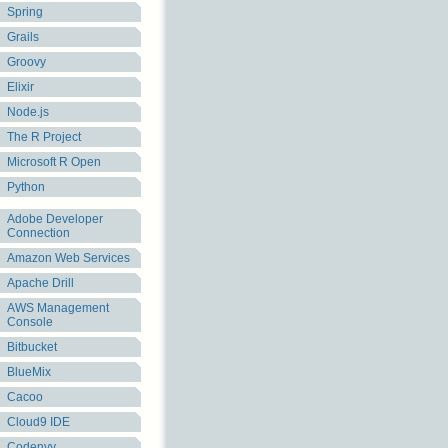
Spring
Grails
Groovy
Elixir
Node.js
The R Project
Microsoft R Open
Python
Adobe Developer
Connection
Amazon Web Services
Apache Drill
AWS Management
Console
Bitbucket
BlueMix
Cacoo
Cloud9 IDE
Codenvy