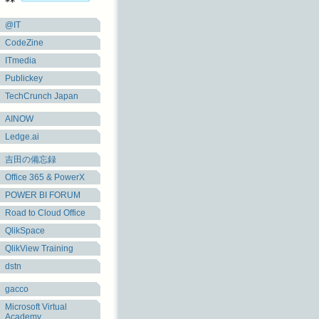
@IT
CodeZine
ITmedia
Publickey
TechCrunch Japan
AINOW
Ledge.ai
吉田の備忘録
Office 365 & PowerX
POWER BI FORUM
Road to Cloud Office
QlikSpace
QlikView Training
dstn
gacco
Microsoft Virtual
Academy