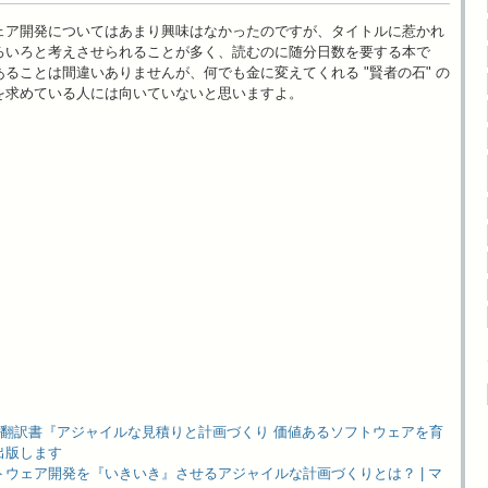
ェア開発についてはあまり興味はなかったのですが、タイトルに惹かれ
ろいろと考えさせられることが多く、読むのに随分日数を要する本で
ることは間違いありませんが、何でも金に変えてくれる "賢者の石" の
を求めている人には向いていないと思いますよ。
 - 翻訳書『アジャイルな見積りと計画づくり 価値あるソフトウェアを育
出版します
ウェア開発を『いきいき』させるアジャイルな計画づくりとは？ | マ