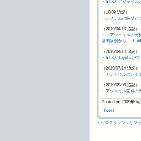
・
InfoQ: アジ
（10/09 追記）
・
システムの納期とは確率
（2010/04/13 追記）
・
「アジャイルの現状と
基調講演から － Publi
（2010/04/14 追記）
・
InfoQ: Toyo
（2010/07/14 追記）
・
アジャイルのレイヤ 
（2010/09/06 追記）
・
アジャイル開発の現在
Posted on 2009年0
Tweet
«
ゼロスラッシュなフ