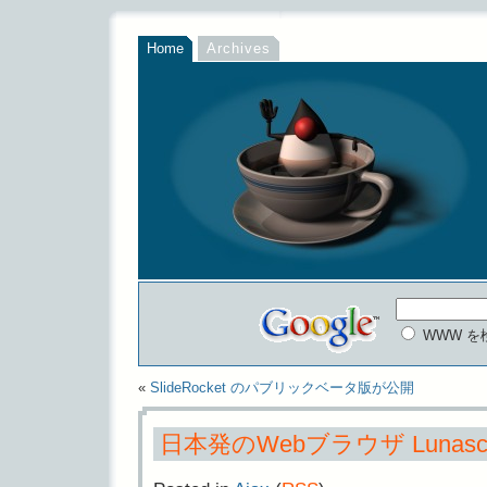
Home
Archives
WWW を
«
SlideRocket のパブリックベータ版が公開
日本発のWebブラウザ Lunasca