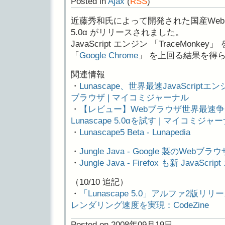
Posted in
Ajax
(
RSS
)
近藤秀和氏によって開発された国産Web
5.0α がリリースされました。
JavaScript エンジン 「TraceMon
「
Google Chrome
」 を上回る結果を得
関連情報
・
Lunascape、世界最速JavaScri
ブラウザ | マイコミジャーナル
・
【レビュー】Webブラウザ世界最速争
Lunascape 5.0αを試す | マイコミジャ
・
Lunascape5 Beta - Lunapedia
・
Jungle Java - Google 製のWebブラウザ
・
Jungle Java - Firefox も新 JavaS
（10/10 追記）
・
「Lunascape 5.0」アルファ2版リリー
レンダリング速度を実現：CodeZine
Posted on 2008年09月19日