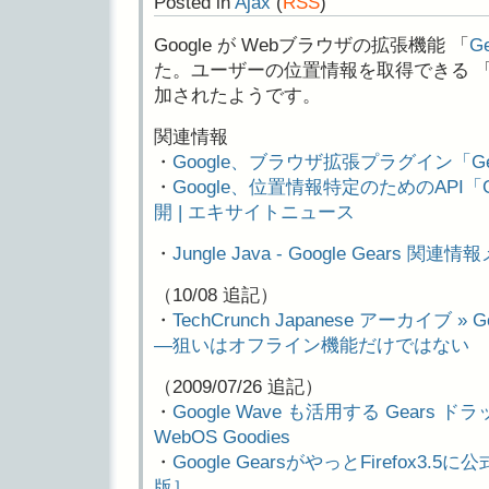
Posted in
Ajax
(
RSS
)
Google が Webブラウザの拡張機能 「
G
た。ユーザーの位置情報を取得できる 
加されたようです。
関連情報
・
Google、ブラウザ拡張プラグイン「Gear
・
Google、位置情報特定のためのAPI「Gear
開 | エキサイトニュース
・
Jungle Java - Google Gears 関連情
（10/08 追記）
・
TechCrunch Japanese アーカイブ »
―狙いはオフライン機能だけではない
（2009/07/26 追記）
・
Google Wave も活用する Gears 
WebOS Goodies
・
Google GearsがやっとFirefox3
版］