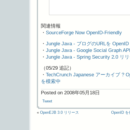
関連情報
・
SourceForge Now OpenID-Friendly
・
Jungle Java - ブログのURLを Ope
・
Jungle Java - Google Social Graph
・
Jungle Java - Spring Security 2.0 
（05/29 追記）
・
TechCrunch Japanese アーカイブ
を模索中
Posted on 2008年05月18日
Tweet
«
OpenEJB 3.0 リリース
OpenID