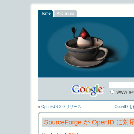
Home
Archives
WWW を
«
OpenEJB 3.0 リリース
OpenID
SourceForge が OpenID に対