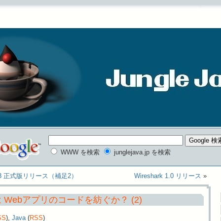
WWW を検索
junglejava.jp を検索
 Flex 3 正式版リリース（補足2）
Wireshark 1.0 リリース
»
er は Webアプリのコードを紡ぐか？ (2)
SS
),
Java
(
RSS
)