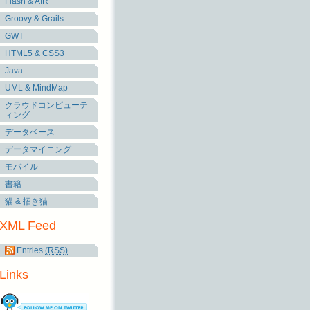
Flash & AIR
Groovy & Grails
GWT
HTML5 & CSS3
Java
UML & MindMap
クラウドコンピューテ
ィング
データベース
データマイニング
モバイル
書籍
猫 & 招き猫
XML Feed
Entries
(RSS)
Links