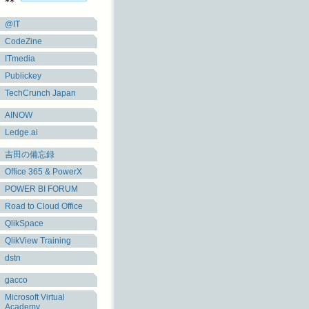
@IT
CodeZine
ITmedia
Publickey
TechCrunch Japan
AINOW
Ledge.ai
吉田の備忘録
Office 365 & PowerX
POWER BI FORUM
Road to Cloud Office
QlikSpace
QlikView Training
dstn
gacco
Microsoft Virtual
Academy