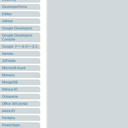
DeveloperForce
Editey
GitHub
Google Developers
Google Developers
Console
Google データポータル
Heroku
JSFiddle
Microsoft Azure
Monaca
MongoDB
Nitrous.IO
Octoparse
Office 365 portal
paiza.IO
Pentaho
PowerApps