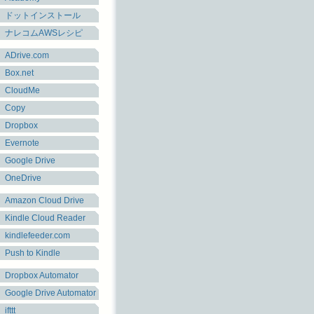
ドットインストール
ナレコムAWSレシピ
ADrive.com
Box.net
CloudMe
Copy
Dropbox
Evernote
Google Drive
OneDrive
Amazon Cloud Drive
Kindle Cloud Reader
kindlefeeder.com
Push to Kindle
Dropbox Automator
Google Drive Automator
ifttt