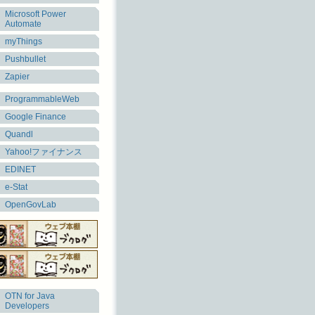
Microsoft Power
Automate
myThings
Pushbullet
Zapier
ProgrammableWeb
Google Finance
Quandl
Yahoo!ファイナンス
EDINET
e-Stat
OpenGovLab
OTN for Java
Developers