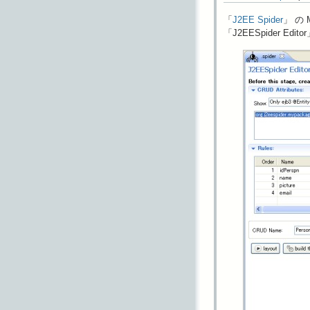
「
J2EE Spider
」 の
「J2EESpider 