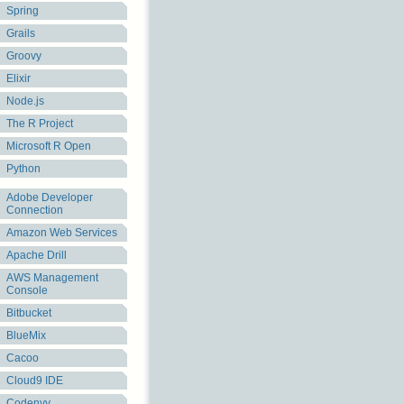
Spring
Grails
Groovy
Elixir
Node.js
The R Project
Microsoft R Open
Python
Adobe Developer
Connection
Amazon Web Services
Apache Drill
AWS Management
Console
Bitbucket
BlueMix
Cacoo
Cloud9 IDE
Codenvy