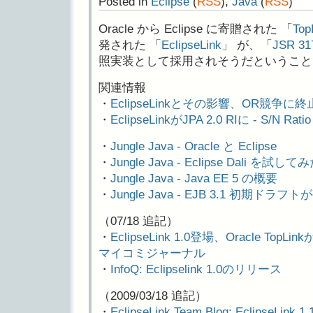
Posted in
Eclipse
(
RSS
),
Java
(
RSS
)
Oracle から Eclipse に寄贈された 「
Top
発された 「
EclipseLink
」 が、「
JSR 317
照実装として採用されそうだということ
関連情報
・
EclipseLinkとその影響、OR競争に
・
EclipseLinkがJPA 2.0 RIに - S/N Ratio
・
Jungle Java - Oracle と Eclipse
・
Jungle Java - Eclipse Dali を試して
・
Jungle Java - Java EE 5 の概要
・
Jungle Java - EJB 3.1 初期ドラフ
（07/18 追記）
・
EclipseLink 1.0登場、Oracle T
マイコミジャーナル
・
InfoQ: Eclipselink 1.0のリリース
（2009/03/18 追記）
・
EclipseLink Team Blog: EclipseLink 1.