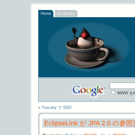
Home
Archives
WWW を
«
Tuscany で SDO
EclipseLink が JPA 2.0 の