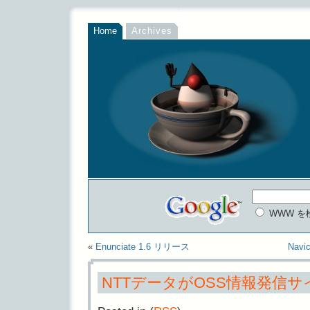
Home
Archives
WWW を
«
Enunciate 1.6 リリース
Nav
NTTデータがOSS情報発信