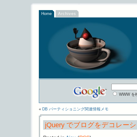
Home
Archives
WWW を
«
DB パーティショニング関連情報メモ
jQuery でブログをデコレ