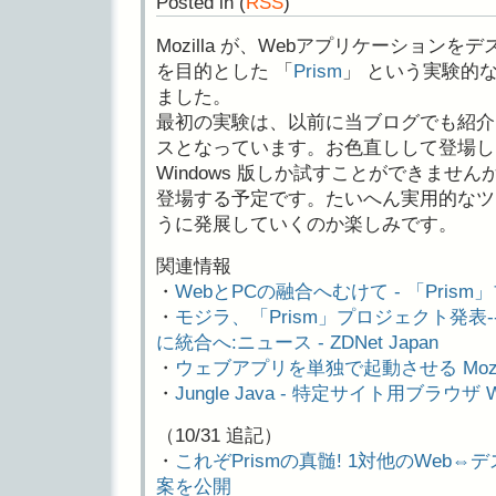
Posted in
(
RSS
)
Mozilla が、Webアプリケーション
を目的とした 「
Prism
」 という実験的
ました。
最初の実験は、以前に当ブログでも紹介
スとなっています。お色直しして登場した 「
Windows 版しか試すことができませんが、
登場する予定です。たいへん実用的なツ
うに発展していくのか楽しみです。
関連情報
・
WebとPCの融合へむけて - 「Pris
・
モジラ、「Prism」プロジェクト発表
に統合へ:ニュース - ZDNet Japan
・
ウェブアプリを単独で起動させる Mozilla “Pri
・
Jungle Java - 特定サイト用ブラウザ W
（10/31 追記）
・
これぞPrismの真髄! 1対他のWeb⇔デ
案を公開