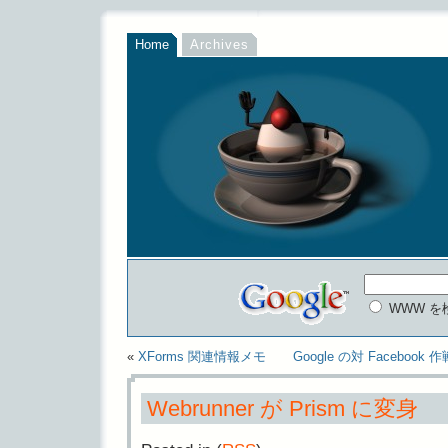
Home
Archives
WWW を
«
XForms 関連情報メモ
Google の対 Faceboo
Webrunner が Prism に変身