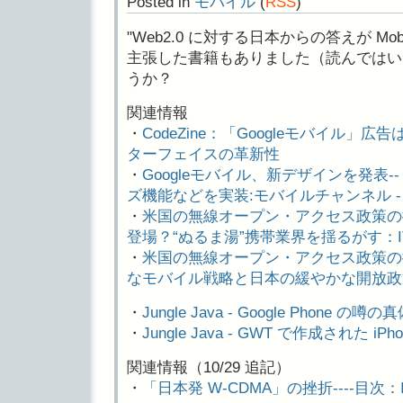
Posted in
モバイル
(
RSS
)
"Web2.0 に対する日本からの答えが Mob
主張した書籍もありました（読んではい
うか？
関連情報
・
CodeZine：「Googleモバイル
ターフェイスの革新性
・
Googleモバイル、新デザインを発表
ズ機能などを実装:モバイルチャンネル - CN
・
米国の無線オープン・アクセス政策の衝
登場？“ぬるま湯”携帯業界を揺るがす：IT
・
米国の無線オープン・アクセス政策の衝
なモバイル戦略と日本の緩やかな開放政策：
・
Jungle Java - Google Phone の噂
・
Jungle Java - GWT で作成された i
関連情報（10/29 追記）
・
「日本発 W-CDMA」の挫折----目次：IT