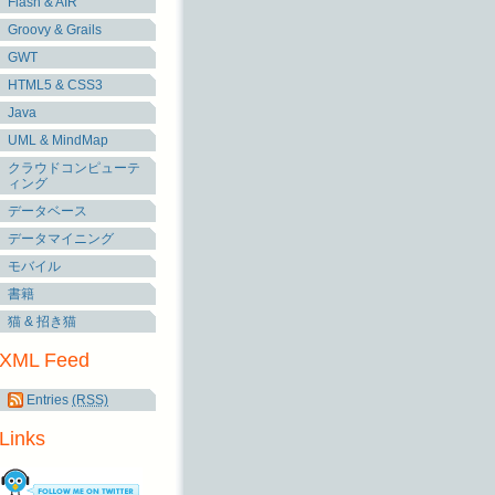
Flash & AIR
Groovy & Grails
GWT
HTML5 & CSS3
Java
UML & MindMap
クラウドコンピューテ
ィング
データベース
データマイニング
モバイル
書籍
猫 & 招き猫
XML Feed
Entries
(RSS)
Links