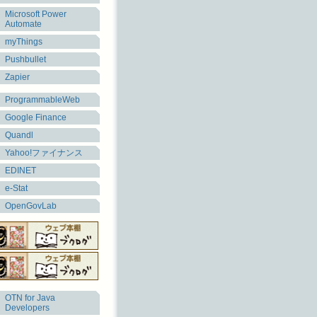
Microsoft Power
Automate
myThings
Pushbullet
Zapier
ProgrammableWeb
Google Finance
Quandl
Yahoo!ファイナンス
EDINET
e-Stat
OpenGovLab
OTN for Java
Developers