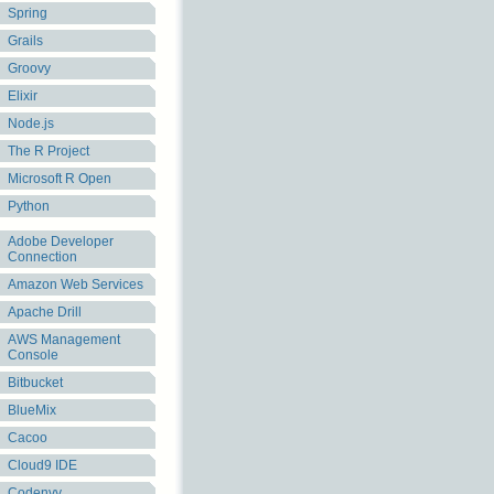
Spring
Grails
Groovy
Elixir
Node.js
The R Project
Microsoft R Open
Python
Adobe Developer
Connection
Amazon Web Services
Apache Drill
AWS Management
Console
Bitbucket
BlueMix
Cacoo
Cloud9 IDE
Codenvy