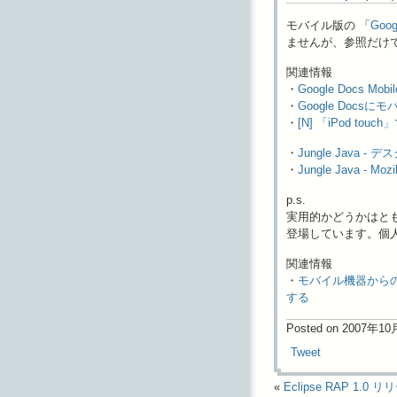
モバイル版の 「
Goog
ませんが、参照だけ
関連情報
・
Google Docs Mobil
・
Google Doc
・
[N] 「iPod tou
・
Jungle Java -
・
Jungle Java - 
p.s.
実用的かどうかはとも
登場しています。個人
関連情報
・
モバイル機器から
する
Posted on 2007年1
Tweet
«
Eclipse RAP 1.0 