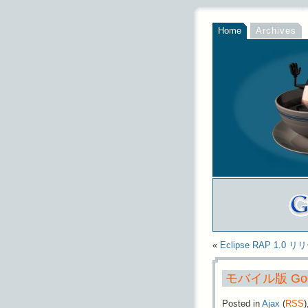
Home
Archives
«
Eclipse RAP 1.0 
モバイル版 Goo
Posted in
Ajax
(
RSS
)