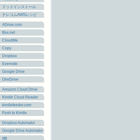
ドットインストール
ナレコムAWSレシピ
ADrive.com
Box.net
CloudMe
Copy
Dropbox
Evernote
Google Drive
OneDrive
Amazon Cloud Drive
Kindle Cloud Reader
kindlefeeder.com
Push to Kindle
Dropbox Automator
Google Drive Automator
ifttt