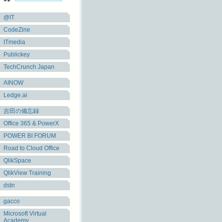
@IT
CodeZine
ITmedia
Publickey
TechCrunch Japan
AINOW
Ledge.ai
吉田の備忘録
Office 365 & PowerX
POWER BI FORUM
Road to Cloud Office
QlikSpace
QlikView Training
dstn
gacco
Microsoft Virtual
Academy