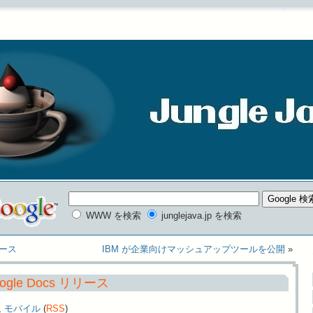
WWW を検索
junglejava.jp を検索
リリース
IBM が企業向けマッシュアップツールを公開
»
gle Docs リリース
,
モバイル
(
RSS
)