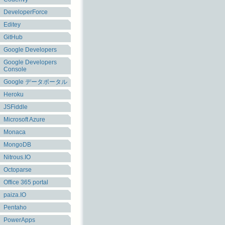
DeveloperForce
Editey
GitHub
Google Developers
Google Developers
Console
Google データポータル
Heroku
JSFiddle
Microsoft Azure
Monaca
MongoDB
Nitrous.IO
Octoparse
Office 365 portal
paiza.IO
Pentaho
PowerApps