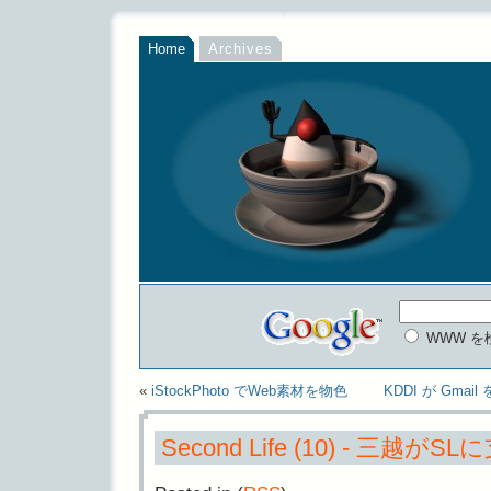
Home
Archives
WWW を
«
iStockPhoto でWeb素材を物色
KDDI が Gm
Second Life (10) - 三越