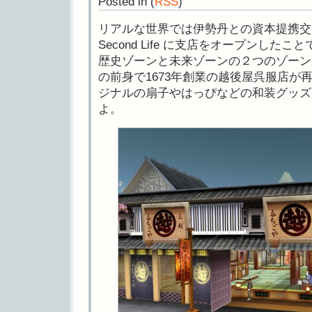
Posted in
(
RSS
)
リアルな世界では伊勢丹との資本提携交
Second Life に支店をオープンした
歴史ゾーンと未来ゾーンの２つのゾーン
の前身で1673年創業の越後屋呉服店が
ジナルの扇子やはっぴなどの和装グッズ
よ。